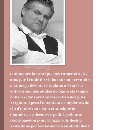
Commence la pratique instrumentale, à 7
ans, par l'étude du violon au Conservatoire
d'Annecy. Découvre le piano à 10 ans et
entreprend des études de piano classique
dans les Conservatoires de Valence puis
Avignon. Après l'obtention de Diplômes de
Fin d’Études en Piano et Musique de
Chambre, se découvre petit à petit une
réelle passion pour le jazz. Loïc décide
alors de se perfectionner en étudiant deux