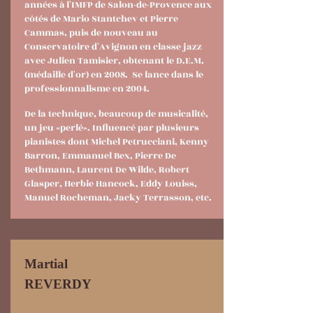
années à l'IMFP de Salon-de-Provence aux
côtés de Mario Stantchev et Pierre
Cammas, puis de nouveau au
Conservatoire d'Avignon en classe jazz
avec Julien Tamisier, obtenant le D.E.M.
(médaille d'or) en 2008. Se lance dans le
professionnalisme en 2004.
De la technique, beaucoup de musicalité,
un jeu «perlé». Influencé par plusieurs
pianistes dont Michel Petrucciani, Kenny
Barron, Emmanuel Bex, Pierre De
Bethmann, Laurent De Wilde, Robert
Glasper, Herbie Hancock, Eddy Louiss,
Manuel Rocheman, Jacky Terrasson, etc.
Martial
REVERDY