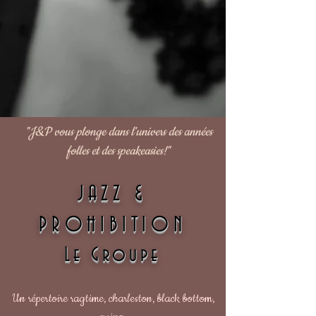
"J&P vous plonge dans l'univers des années
folles et des speakeasies!"
JAZZ &
PROHIBITION
Le Groupe
Un répertoire ragtime, charleston, black bottom,