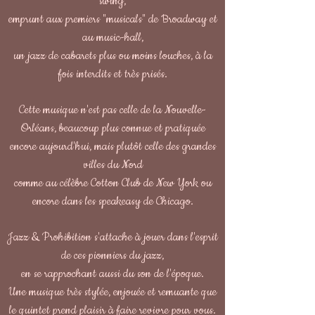
swing,
emprunt aux premiers "musicals" de Broadway et
au music-hall,
un jazz de cabarets plus ou moins louches, à la
fois interdits et très prisés.
Cette musique n'est pas celle de la Nouvelle-
Orléans, beaucoup plus connue et pratiquée
encore aujourd'hui, mais plutôt celle des grandes
villes du Nord
comme au célèbre Cotton Club de New York ou
encore dans les speakeasy de Chicago.
Jazz & Prohibition s'attache à jouer dans l'esprit
de ces pionniers du jazz,
en se rapprochant aussi du son de l'époque.
Une musique très stylée, enjouée et remuante que
le quintet prend plaisir à faire revivre pour vous.