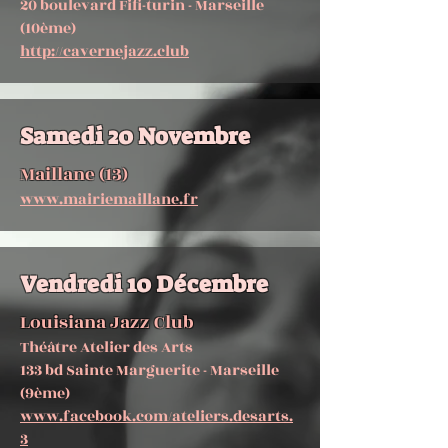
20 boulevard Fifi-turin - Marseille
(10ème)
http://cavernejazz.club
Samedi 20 Novembre
Maillane (13)
www.mairiemaillane.fr
Vendredi 10 Décembre
Louisiana Jazz Club
Théâtre Atelier des Arts
133 bd Sainte Marguerite - Marseille
(9ème)
www.facebook.com/ateliers.desarts.
3