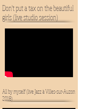
Don't put a tax on the beautiful
girls (live studio session)
All by myself (live Jazz à Villes-sur-Auzon
2018)