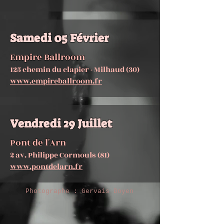
Samedi 05 Février
Empire Ballroom
125 chemin du clapier - Milhaud (30)
www.empireballroom.fr
Vendredi 29 Juillet
Pont de l'Arn
2 av. Philippe Cormouls (81)
www.pontdelarn.fr
Photographe : Gervais Doyen