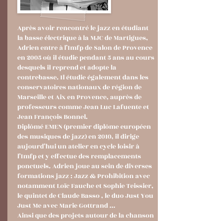
Après avoir rencontré le jazz en étudiant
la basse électrique à la MJC de Martigues,
Adrien entre à l’Imfp de Salon de Provence
en 2005 où il étudie pendant 5 ans au cours
desquels il reprend et adopte la
contrebasse. Il étudie également dans les
conservatoires nationaux de région de
Marseille et Aix en Provence, auprès de
professeurs comme Jean Luc Lafuente et
Jean François Bonnel.
Diplômé EMEN (premier diplôme européen
des musiques de jazz) en 2010, il dirige
aujourd’hui un atelier en cycle loisir à
l’Imfp et y effectue des remplacements
ponctuels. Adrien joue au sein de diverses
formations jazz : Jazz & Prohibition avec
notamment Loïc Fauche et Sophie Teissier,
le quintet de Claude Basso , le duo Just You
Just Me avec Marie Gottrand ...
Ainsi que des projets autour de la chanson